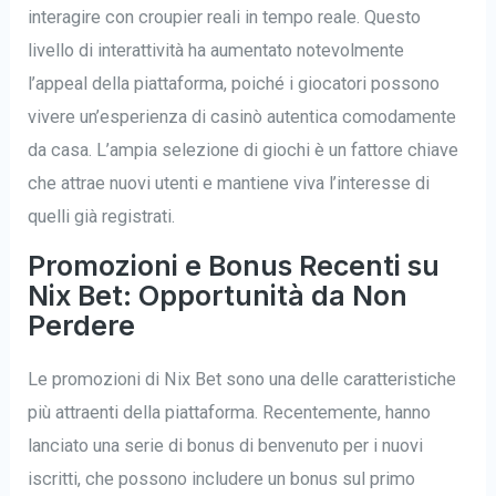
interagire con croupier reali in tempo reale. Questo
livello di interattività ha aumentato notevolmente
l’appeal della piattaforma, poiché i giocatori possono
vivere un’esperienza di casinò autentica comodamente
da casa. L’ampia selezione di giochi è un fattore chiave
che attrae nuovi utenti e mantiene viva l’interesse di
quelli già registrati.
Promozioni e Bonus Recenti su
Nix Bet: Opportunità da Non
Perdere
Le promozioni di Nix Bet sono una delle caratteristiche
più attraenti della piattaforma. Recentemente, hanno
lanciato una serie di bonus di benvenuto per i nuovi
iscritti, che possono includere un bonus sul primo