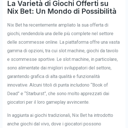
La Varietà di Giochi Offerti su
Nix Bet: Un Mondo di Possibilità
Nix Bet ha recentemente ampliato la sua offerta di
giochi, rendendola una delle più complete nel settore
delle scommesse online. La piattaforma offre una vasta
gamma di opzioni, tra cui slot machine, giochi da tavolo
e scommesse sportive. Le slot machine, in particolare,
sono alimentate dai migliori sviluppatori del settore,
garantendo grafica di alta qualità e funzionalità
innovative. Alcuni titoli di punta includono “Book of
Dead” e “Starburst”, che sono molto apprezzati dai
giocatori per il loro gameplay avvincente.
In aggiunta ai giochi tradizionali, Nix Bet ha introdotto
anche giochi dal vivo, dove i giocatori possono