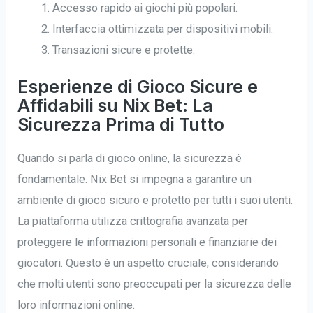
Accesso rapido ai giochi più popolari.
Interfaccia ottimizzata per dispositivi mobili.
Transazioni sicure e protette.
Esperienze di Gioco Sicure e
Affidabili su Nix Bet: La
Sicurezza Prima di Tutto
Quando si parla di gioco online, la sicurezza è
fondamentale. Nix Bet si impegna a garantire un
ambiente di gioco sicuro e protetto per tutti i suoi utenti.
La piattaforma utilizza crittografia avanzata per
proteggere le informazioni personali e finanziarie dei
giocatori. Questo è un aspetto cruciale, considerando
che molti utenti sono preoccupati per la sicurezza delle
loro informazioni online.