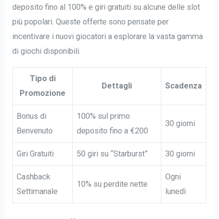
deposito fino al 100% e giri gratuiti su alcune delle slot
più popolari. Queste offerte sono pensate per
incentivare i nuovi giocatori a esplorare la vasta gamma
di giochi disponibili.
Tipo di
Dettagli
Scadenza
Promozione
Bonus di
100% sul primo
30 giorni
Benvenuto
deposito fino a €200
Giri Gratuiti
50 giri su “Starburst”
30 giorni
Cashback
Ogni
10% su perdite nette
Settimanale
lunedì