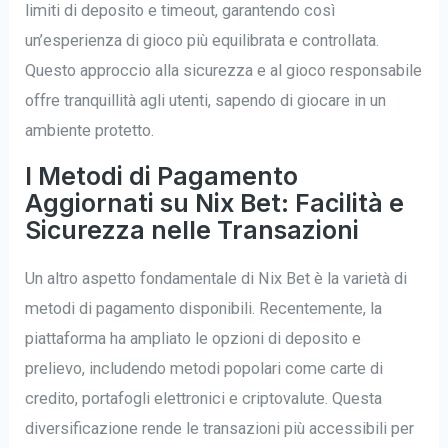
limiti di deposito e timeout, garantendo così
un’esperienza di gioco più equilibrata e controllata.
Questo approccio alla sicurezza e al gioco responsabile
offre tranquillità agli utenti, sapendo di giocare in un
ambiente protetto.
I Metodi di Pagamento
Aggiornati su Nix Bet: Facilità e
Sicurezza nelle Transazioni
Un altro aspetto fondamentale di Nix Bet è la varietà di
metodi di pagamento disponibili. Recentemente, la
piattaforma ha ampliato le opzioni di deposito e
prelievo, includendo metodi popolari come carte di
credito, portafogli elettronici e criptovalute. Questa
diversificazione rende le transazioni più accessibili per